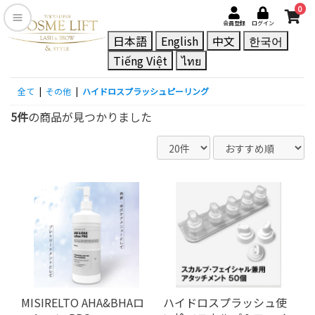
0
会員登録
ログイン
日本語
English
中文
한국어
Tiếng Việt
ไทย
全て
|
その他
|
ハイドロスプラッシュピーリング
5件
の商品が見つかりました
MISIRELTO AHA&BHAロ
ハイドロスプラッシュ使