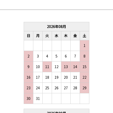
2026
年
08
月
日
月
火
水
木
金
土
1
2
3
4
5
6
7
8
9
10
11
12
13
14
15
お買い物を続ける
カートへ進む
16
17
18
19
20
21
22
23
24
25
26
27
28
29
30
31